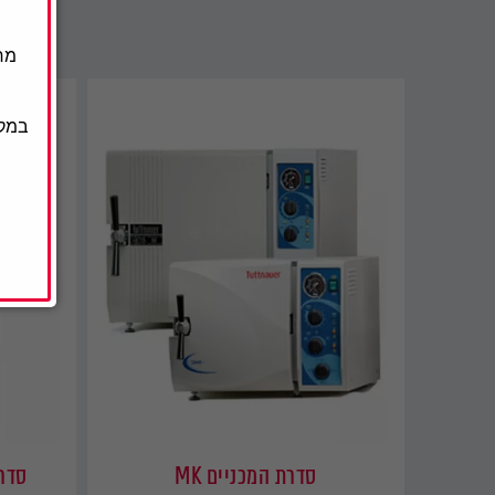
מח
במקר
סדרת המכניים MK
סדרת