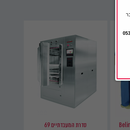
ר
05
סדרת המעבדתיים 69