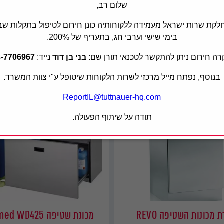
שלום רב,
לקת שרות ישראל מעמידה ללקוחותיה כונן חירום לטיפול בתקלות שב
בימי שישי וערבי חג, בתעריף של 200%.
ה חירום ניתן להתקשר לטכנאי תורן שם:
בני בן דוד
נייד:
3-7706967
בנוסף, נפתח מייל מרכזי לשרות הלקוחות שיטופל ע"י צוות המשרד.
ReportIL@tuttnauer-hq.com
תודה על שיתוף הפעולה.
 מכונות השטיפה REVO
מכונת שטיפה Belimed WD425