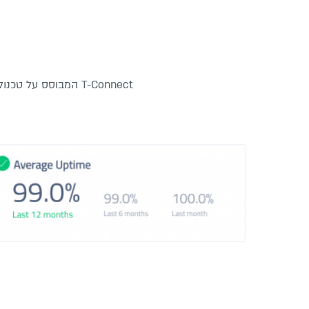
T-Connect המבוסס על טכנולוגיית הענן, מאפשר ניטור ובקרה של מכשירי החיטוי והסטריליזציה במרפאה, באופן פעיל ובזמן אמת