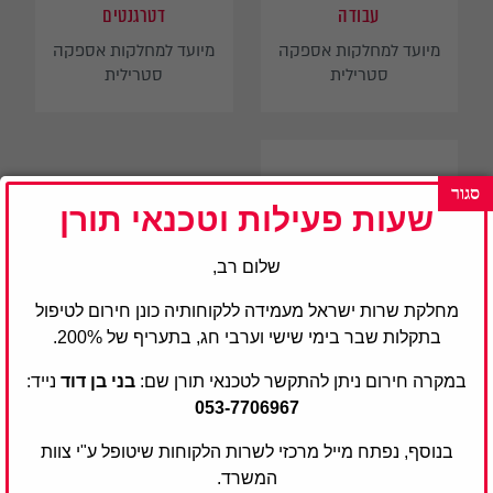
עבודה
דטרגנטים
מיועד למחלקות אספקה
מיועד למחלקות אספקה
סטרילית
סטרילית
שעות פעילות וטכנאי תורן
שלום רב,
מחלקת שרות ישראל מעמידה ללקוחותיה כונן חירום לטיפול
בתקלות שבר בימי שישי וערבי חג, בתעריף של 200%.
במקרה חירום ניתן להתקשר לטכנאי תורן שם:
בני בן דוד
נייד:
מכונות הלחמה
053-7706967
אריזת ציוד רפואי
בנוסף, נפתח מייל מרכזי לשרות הלקוחות שיטופל ע"י צוות
המשרד.