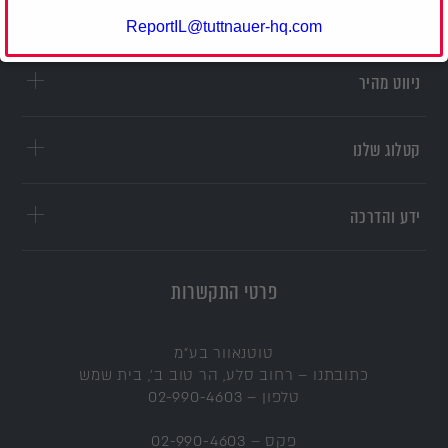
ReportIL@tuttnauer-hq.com
תודה על שיתוף הפעולה.
ניווט מהיר
קטלוג שלנו
ידע והדרכה
פרטי התקשרות
טוטנאוור בע"מ
כתובתנו – רחוב סלע, הר טוב ב', בית שמש
טלפון
–
02-990-4603
פקס –
02-990-4603