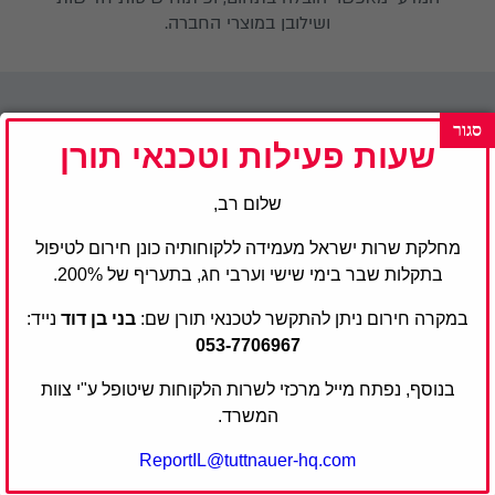
ושילובן במוצרי החברה.
שליחות וערכים
שעות פעילות וטכנאי תורן
אנו מחויבים לספק ללקוחותינו פתרונות סטריליזציה ובקרת
זיהומים
אמינים, בטוחים וחדשניים
. ידע, חינוך, שיטות
שלום רב,
עבודה נכונות, סטנדרטיזציה ושירות איכותית הם
מחלקת שרות ישראל מעמידה ללקוחותיה כונן חירום לטיפול
המפתח להצלחה ושותפות ארוכת שנים עם
בתקלות שבר בימי שישי וערבי חג, בתעריף של 200%.
לקוחותינו.
במקרה חירום ניתן להתקשר לטכנאי תורן שם:
בני בן דוד
נייד:
טוטנאור מתמקדת אך ורק במוצרים באיכות גבוהה,
053-7706967
העומדים בתקנים בינלאומיים מחמירים, כולל ה-FDA ASME
,ISO ו-CE. פתרונות השטיפה, החיטוי והעיקור החדשניים,
בנוסף, נפתח מייל מרכזי לשרות הלקוחות שיטופל ע"י צוות
מיוצרים במתקנים חדישים, עם חומרי גלם וחלקי חילוף
המשרד.
מובחרים, גנריים ואמינים.
ReportIL@tuttnauer-hq.com